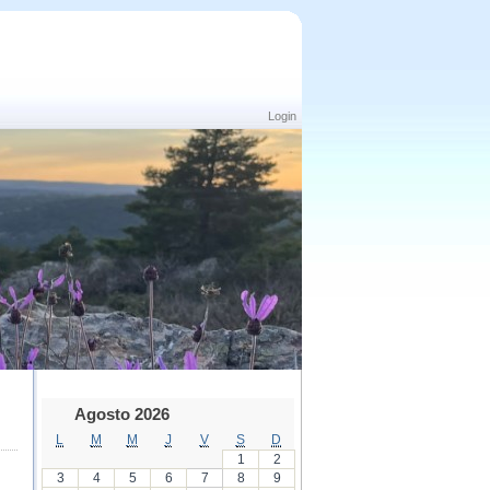
Login
Agosto 2026
L
M
M
J
V
S
D
1
2
3
4
5
6
7
8
9