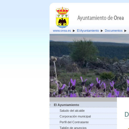
www.orea.es
El Ayuntamiento
Documentos
El Ayuntamiento
Saludo del alcalde
D
Corporación municipal
Perfil del Contratante
Tablón de anuncios