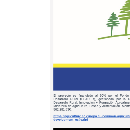
El proyecto es financiado al 80% por el Fondo
Desarrollo Rural (FEADER), gestionado por la D
Desarrollo Rural, Innovación y Formación Agroalim
Ministerio de Agricultura, Pesca y Alimentación. Monta
562.281,83€.
https://agriculture.ec.europa.eu/common-agricultur
development_es#eafrd