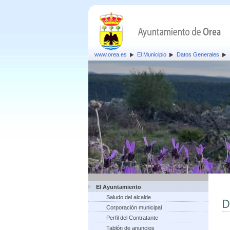
www.orea.es
El Municipio
Datos Generales
El Ayuntamiento
Saludo del alcalde
D
Corporación municipal
Perfil del Contratante
Tablón de anuncios