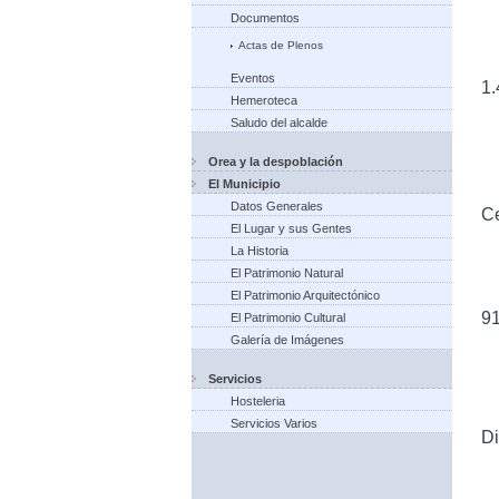
Documentos
Actas de Plenos
Eventos
1.
Hemeroteca
Saludo del alcalde
Orea y la despoblación
El Municipio
Datos Generales
Ce
El Lugar y sus Gentes
La Historia
El Patrimonio Natural
El Patrimonio Arquitectónico
9
El Patrimonio Cultural
Galería de Imágenes
Servicios
Hosteleria
Servicios Varios
Di