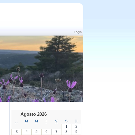
Login
Agosto 2026
L
M
M
J
V
S
D
1
2
3
4
5
6
7
8
9