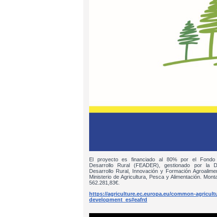
El proyecto es financiado al 80% por el Fondo
Desarrollo Rural (FEADER), gestionado por la D
Desarrollo Rural, Innovación y Formación Agroalim
Ministerio de Agricultura, Pesca y Alimentación. Monta
562.281,83€.
https://agriculture.ec.europa.eu/common-agricultur
development_es#eafrd