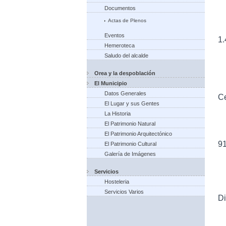
Documentos
Actas de Plenos
Eventos
1.
Hemeroteca
Saludo del alcalde
Orea y la despoblación
El Municipio
Datos Generales
Ce
El Lugar y sus Gentes
La Historia
El Patrimonio Natural
El Patrimonio Arquitectónico
9
El Patrimonio Cultural
Galería de Imágenes
Servicios
Hosteleria
Servicios Varios
Di