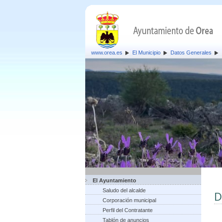
www.orea.es
El Municipio
Datos Generales
El Ayuntamiento
Saludo del alcalde
D
Corporación municipal
Perfil del Contratante
Tablón de anuncios