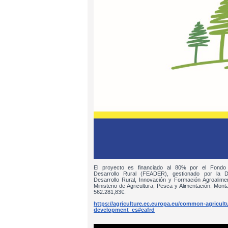
El proyecto es financiado al 80% por el Fondo
Desarrollo Rural (FEADER), gestionado por la D
Desarrollo Rural, Innovación y Formación Agroalim
Ministerio de Agricultura, Pesca y Alimentación. Monta
562.281,83€.
https://agriculture.ec.europa.eu/common-agricultur
development_es#eafrd