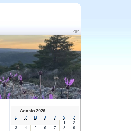
Login
Agosto 2026
L
M
M
J
V
S
D
1
2
3
4
5
6
7
8
9