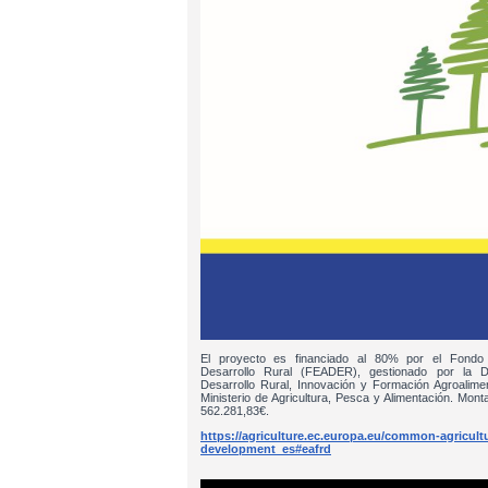
El proyecto es financiado al 80% por el Fondo
Desarrollo Rural (FEADER), gestionado por la D
Desarrollo Rural, Innovación y Formación Agroalim
Ministerio de Agricultura, Pesca y Alimentación. Monta
562.281,83€.
https://agriculture.ec.europa.eu/common-agricultur
development_es#eafrd