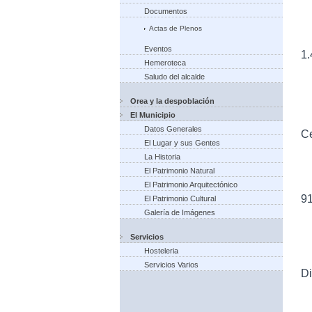
Documentos
Actas de Plenos
Eventos
1.
Hemeroteca
Saludo del alcalde
Orea y la despoblación
El Municipio
Datos Generales
Ce
El Lugar y sus Gentes
La Historia
El Patrimonio Natural
El Patrimonio Arquitectónico
9
El Patrimonio Cultural
Galería de Imágenes
Servicios
Hosteleria
Servicios Varios
Di