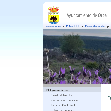
www.orea.es
El Municipio
Datos Generales
El Ayuntamiento
Saludo del alcalde
D
Corporación municipal
Perfil del Contratante
Tablón de anuncios