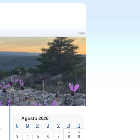
Login
Agosto 2026
L
M
M
J
V
S
D
1
2
3
4
5
6
7
8
9