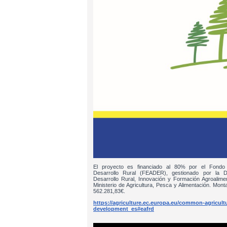
El proyecto es financiado al 80% por el Fondo
Desarrollo Rural (FEADER), gestionado por la D
Desarrollo Rural, Innovación y Formación Agroalim
Ministerio de Agricultura, Pesca y Alimentación. Monta
562.281,83€.
https://agriculture.ec.europa.eu/common-agricultur
development_es#eafrd