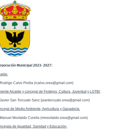
rporación Municipal 2023- 2027:
calde:
 Rodrigo Calvo Pinilla (rcalvo.orea@gmail.com)
niente Alcalde y concejal de Festejos, Cultura, Juventud y LGTBI:
 Javier San Torcuato Sanz (jsantorcuato.orea@gmail.com)
ncejal de Medio Ambiente, Agricultura y Ganadería:
 Manuel Montaldo Corella (mmontaldo.orea@gmail.com)
ncejala de Igualdad, Sanidad y Educación: