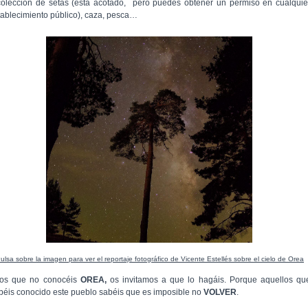
colección de setas (está acotado, pero puedes obtener un permiso en cualquie
tablecimiento público), caza, pesca…
ulsa sobre la imagen para ver el reportaje fotográfico de Vicente Estellés sobre el cielo de Orea
los que no conocéis
OREA,
os invitamos a que lo hagáis. Porque aquellos qu
béis conocido este pueblo sabéis que es imposible no
VOLVER
.