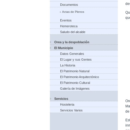
de
Documentos
Actas de Plenos
Qu
qu
Eventos
Hemeroteca
Saludo del alcalde
Orea y la despoblación
El Municipio
Datos Generales
El Lugar y sus Gentes
La Historia
El Patrimonio Natural
El Patrimonio Arquitectónico
El Patrimonio Cultural
Galería de Imágenes
Servicios
Or
Hosteleria
Ma
Servicios Varios
de
Es
in