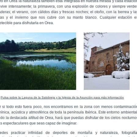
ro en Orea la naturaleza también está integrada en nuestra mirada y cada estació
 vive intensamente; la primavera, con una explosión de colores y siempre verde
aderas; el verano, con cálidos días y frescas noches; el otoño, con la berrea y la
tas y el invierno que nos cubre con su manto blanco. Cualquier estación e
tecible para disfrutarla en Orea.
Pulsa sobre la Laguna de la Salobreja y la Iglesia de la Asunción para más información
r si todo esto fuera poco, nos encontramos en la zona con menos contaminació
mínica, acústica y atmosférica de toda la península Ibérica. Este entorno ambiental
ido la destacada altitud de Orea, hará que puedas disfrutar de los cielos nocturno
s espectaculares que seas capaz de imaginar.
edes practicar infinidad de deportes de montaña y naturaleza, fotografía