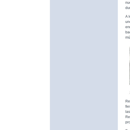
nu
du
A 
un
en
ba
mú
Re
fi
la
Re
pr