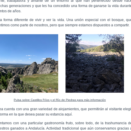
nte, trabajadora y amante de un entorno al que han pertenecido desde hac
chas generaciones y que les ha concedido una forma de ganarse la vida durant
entos de años.
a forma diferente de vivir y ver la vida. Una unión especial con el bosque, qu
ntimos como parte de nosotros, pero que siempre estamos dispuestos a compartir.
Pulsa sobre Castillos Fríos y el Río de Piedras para más información
ea cuenta con una gran variedad de alojamientos, que permitirán al visitante elegi
 forma en la que desea pasar su estancia aquí.
ntamos con una particular gastronomía fruto, sobre todo, de la trashumancia d
estros ganados a Andalucía. Actividad tradicional que aún conservamos gracias 