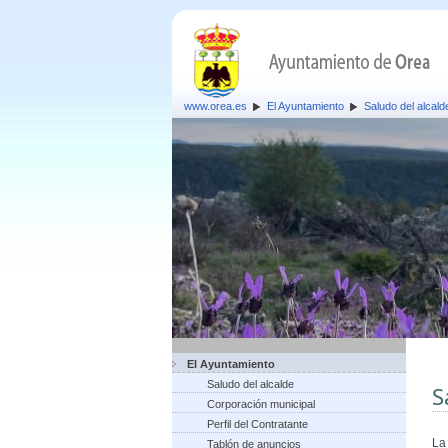
www.orea.es
El Ayuntamiento
Saludo del alcald
El Ayuntamiento
Saludo del alcalde
S
Corporación municipal
Perfil del Contratante
La
Tablón de anuncios