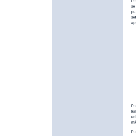
Pe
se
pr
se
ape
Po
lu
un
má
Pu