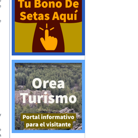
e
e
e
r
e
a