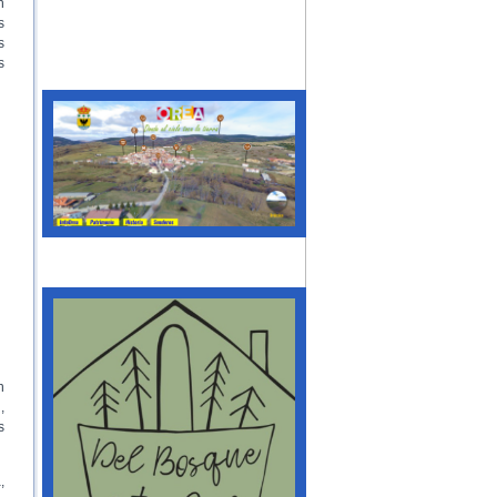
n
s
s
s
n
,
s
,