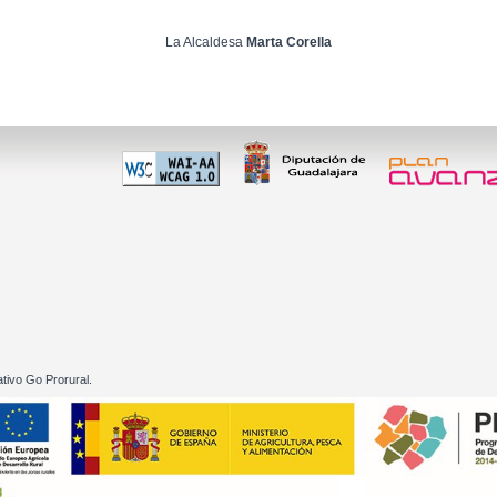
La Alcaldesa
Marta Corella
 60 01
tivo Go Prorural.