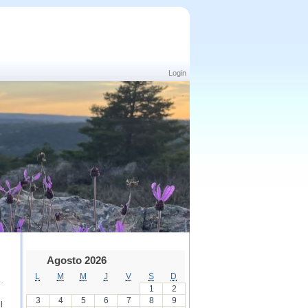
Login
Agosto 2026
L
M
M
J
V
S
D
1
2
3
4
5
6
7
8
9
l