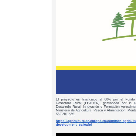
El proyecto es financiado al 80% por el Fondo
Desarrollo Rural (FEADER), gestionado por la D
Desarrollo Rural, Innovación y Formación Agroalim
Ministerio de Agricultura, Pesca y Alimentación. Monta
562.281,83€.
https://agriculture.ec.europa.eu/common-agricultur
development_es#eafrd