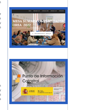
n
r
e
y
s
n
y
s
s