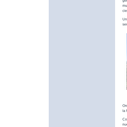
ge
mu
ci
Un
se
Or
la
Co
nu