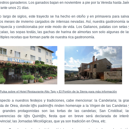
estros ganaderos. Los ganados bajan en noviembre a pie por la Vereda hasta Jaé
rante unos 21 días.
lo largo de siglos, este trayecto se ha hecho en otoño y en primavera para salva
os meses de invierno cargados de intensas nevadas. Así, nuestra gastronomía s
riquecía y condicionaba por este modo de vida. Los Galianos, patatas con setas 
calao, las sopas tostás, las gachas de harina de almortas son solo algunas de la
ltiples recetas que forman parte de nuestra rica gastronomía.
Pulsa sobre el Hotel Restaurante Alto Tajo y El Portón de la Sierra para más información
specto a nuestros festejos y tradiciones, cabe mencionar: la Candelaria; la gra
esta de Orea, donde l@s padrin@s rinden homenaje a la Virgen de las Candelas 
s grandes protagonistas son las tortas de las candelas; San Cristóbal; la
verencias de l@s Quint@s, fiesta que en breve será declarada de interé
ovincial; las Jornadas Micológicas, que ya son tradición en Orea, etc.