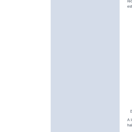
re
es
P
A 
ha