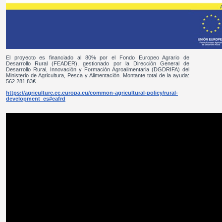
El proyecto es financiado al 80% por el Fondo Europeo Agrario de
Desarrollo Rural (FEADER), gestionado por la Dirección General de
Desarrollo Rural, Innovación y Formación Agroalimentaria (DGDRIFA) del
Ministerio de Agricultura, Pesca y Alimentación. Montante total de la ayuda:
562.281,83€.
https://agriculture.ec.europa.eu/common-agricultural-policy/rural-
development_es#eafrd