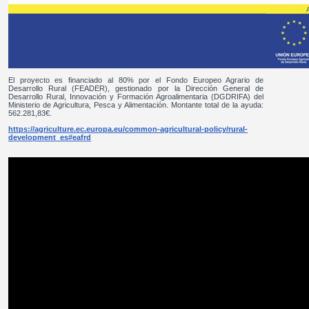
El proyecto es financiado al 80% por el Fondo Europeo Agrario de
Desarrollo Rural (FEADER), gestionado por la Dirección General de
Desarrollo Rural, Innovación y Formación Agroalimentaria (DGDRIFA) del
Ministerio de Agricultura, Pesca y Alimentación. Montante total de la ayuda:
562.281,83€.
https://agriculture.ec.europa.eu/common-agricultural-policy/rural-
development_es#eafrd