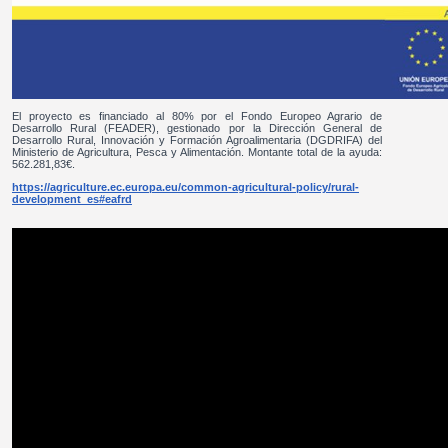
El proyecto es financiado al 80% por el Fondo Europeo Agrario de
Desarrollo Rural (FEADER), gestionado por la Dirección General de
Desarrollo Rural, Innovación y Formación Agroalimentaria (DGDRIFA) del
Ministerio de Agricultura, Pesca y Alimentación. Montante total de la ayuda:
562.281,83€.
https://agriculture.ec.europa.eu/common-agricultural-policy/rural-
development_es#eafrd