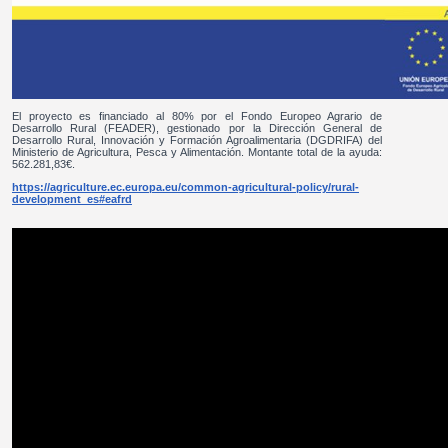
El proyecto es financiado al 80% por el Fondo Europeo Agrario de
Desarrollo Rural (FEADER), gestionado por la Dirección General de
Desarrollo Rural, Innovación y Formación Agroalimentaria (DGDRIFA) del
Ministerio de Agricultura, Pesca y Alimentación. Montante total de la ayuda:
562.281,83€.
https://agriculture.ec.europa.eu/common-agricultural-policy/rural-
development_es#eafrd