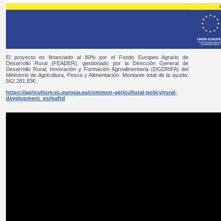
El proyecto es financiado al 80% por el Fondo Europeo Agrario de
Desarrollo Rural (FEADER), gestionado por la Dirección General de
Desarrollo Rural, Innovación y Formación Agroalimentaria (DGDRIFA) del
Ministerio de Agricultura, Pesca y Alimentación. Montante total de la ayuda:
562.281,83€.
https://agriculture.ec.europa.eu/common-agricultural-policy/rural-
development_es#eafrd