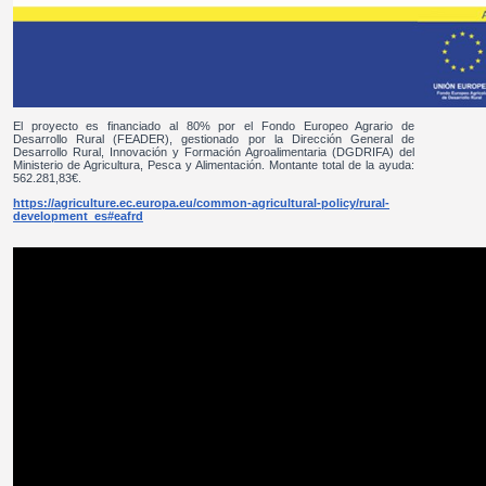
El proyecto es financiado al 80% por el Fondo Europeo Agrario de
Desarrollo Rural (FEADER), gestionado por la Dirección General de
Desarrollo Rural, Innovación y Formación Agroalimentaria (DGDRIFA) del
Ministerio de Agricultura, Pesca y Alimentación. Montante total de la ayuda:
562.281,83€.
https://agriculture.ec.europa.eu/common-agricultural-policy/rural-
development_es#eafrd