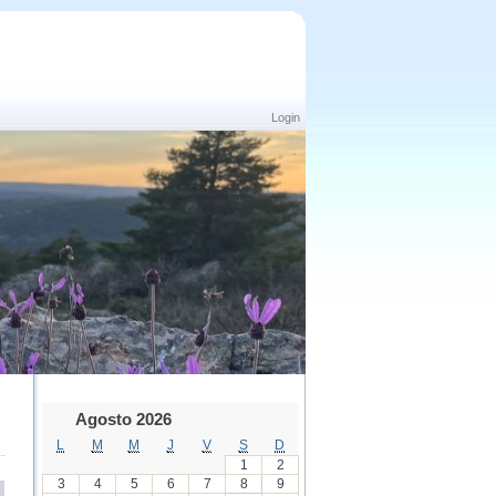
Login
Agosto 2026
L
M
M
J
V
S
D
1
2
3
4
5
6
7
8
9