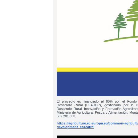
El proyecto es financiado al 80% por el Fondo
Desarrollo Rural (FEADER), gestionado por la D
Desarrollo Rural, Innovación y Formación Agroalim
Ministerio de Agricultura, Pesca y Alimentación. Monta
562.281,83€.
https://agriculture.ec.europa.eu/common-agricultur
development_es#eafrd