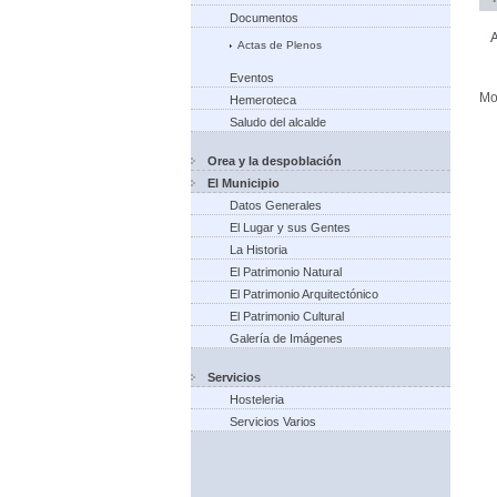
Documentos
A
Actas de Plenos
Eventos
Mo
Hemeroteca
Saludo del alcalde
Orea y la despoblación
El Municipio
Datos Generales
El Lugar y sus Gentes
La Historia
El Patrimonio Natural
El Patrimonio Arquitectónico
El Patrimonio Cultural
Galería de Imágenes
Servicios
Hosteleria
Servicios Varios