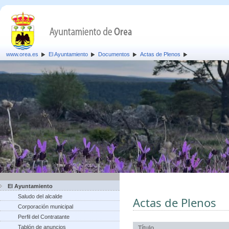
www.orea.es
El Ayuntamiento
Documentos
Actas de Plenos
El Ayuntamiento
Saludo del alcalde
Actas de Plenos
Corporación municipal
Perfil del Contratante
Tablón de anuncios
Título