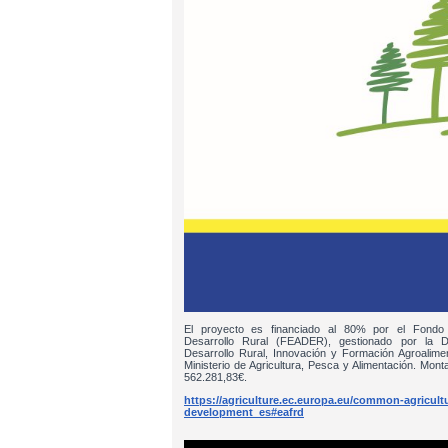
El proyecto es financiado al 80% por el Fondo
Desarrollo Rural (FEADER), gestionado por la D
Desarrollo Rural, Innovación y Formación Agroalim
Ministerio de Agricultura, Pesca y Alimentación. Monta
562.281,83€.
https://agriculture.ec.europa.eu/common-agricultur
development_es#eafrd