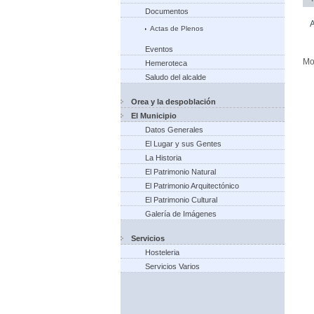
Documentos
A
Actas de Plenos
Eventos
Mo
Hemeroteca
Saludo del alcalde
Orea y la despoblación
El Municipio
Datos Generales
El Lugar y sus Gentes
La Historia
El Patrimonio Natural
El Patrimonio Arquitectónico
El Patrimonio Cultural
Galería de Imágenes
Servicios
Hosteleria
Servicios Varios