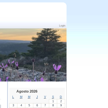
Login
Agosto 2026
L
M
M
J
V
S
D
1
2
3
4
5
6
7
8
9