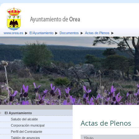
www.orea.es
El Ayuntamiento
Documentos
Actas de Plenos
El Ayuntamiento
Saludo del alcalde
Actas de Plenos
Corporación municipal
Perfil del Contratante
Tablón de anuncios
Título