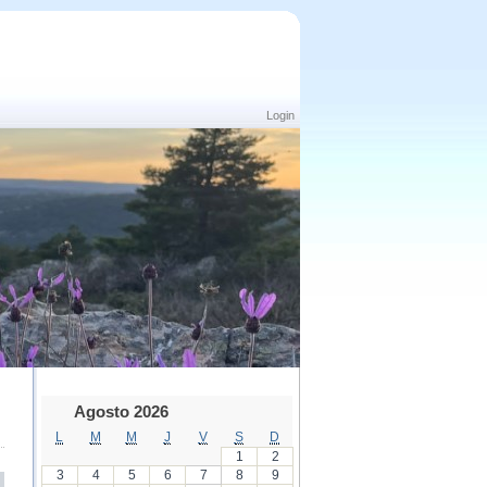
Login
Agosto 2026
L
M
M
J
V
S
D
1
2
3
4
5
6
7
8
9