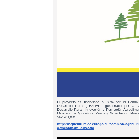
El proyecto es financiado al 80% por el Fondo
Desarrollo Rural (FEADER), gestionado por la D
Desarrollo Rural, Innovación y Formación Agroalim
Ministerio de Agricultura, Pesca y Alimentación. Monta
562.281,83€.
https://agriculture.ec.europa.eu/common-agricultur
development_es#eafrd