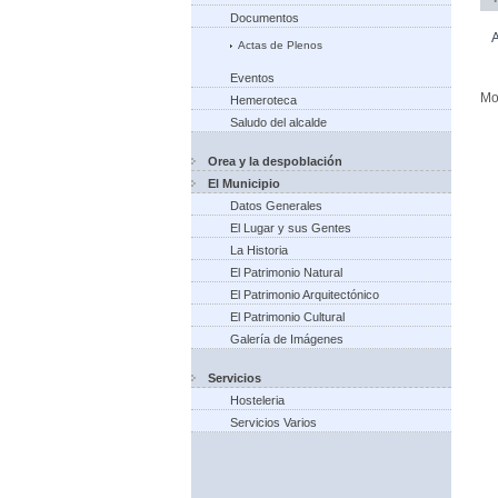
Documentos
A
Actas de Plenos
Eventos
Mo
Hemeroteca
Saludo del alcalde
Orea y la despoblación
El Municipio
Datos Generales
El Lugar y sus Gentes
La Historia
El Patrimonio Natural
El Patrimonio Arquitectónico
El Patrimonio Cultural
Galería de Imágenes
Servicios
Hosteleria
Servicios Varios