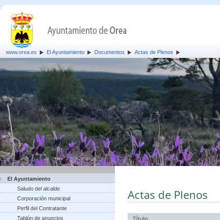
www.orea.es
El Ayuntamiento
Documentos
Actas de Plenos
El Ayuntamiento
Saludo del alcalde
Actas de Plenos
Corporación municipal
Perfil del Contratante
Tablón de anuncios
Título