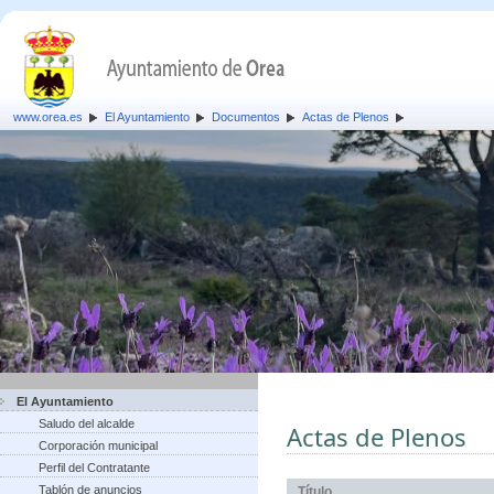
www.orea.es
El Ayuntamiento
Documentos
Actas de Plenos
El Ayuntamiento
Saludo del alcalde
Actas de Plenos
Corporación municipal
Perfil del Contratante
Tablón de anuncios
Título