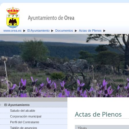
www.orea.es
El Ayuntamiento
Documentos
Actas de Plenos
El Ayuntamiento
Saludo del alcalde
Actas de Plenos
Corporación municipal
Perfil del Contratante
Tablón de anuncios
Título