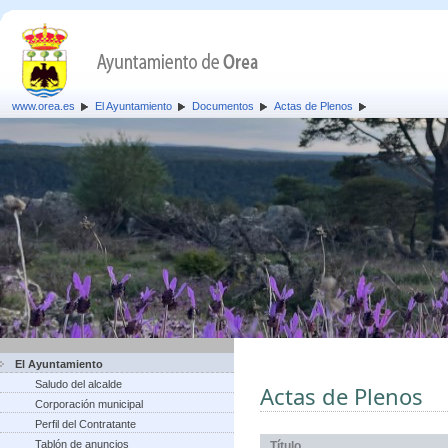
www.orea.es
El Ayuntamiento
Documentos
Actas de Plenos
El Ayuntamiento
Saludo del alcalde
Actas de Plenos
Corporación municipal
Perfil del Contratante
Tablón de anuncios
Título